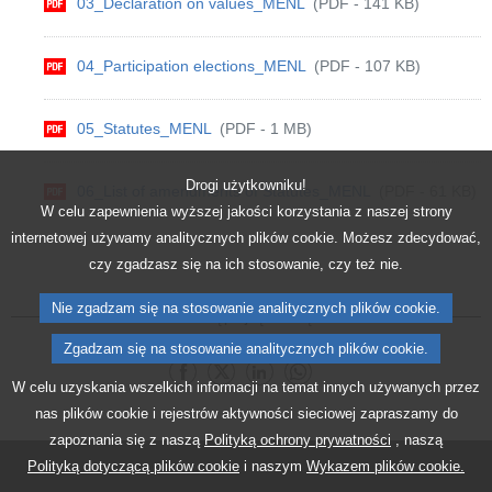
03_Declaration on values_MENL
(PDF - 141 KB)
04_Participation elections_MENL
(PDF - 107 KB)
05_Statutes_MENL
(PDF - 1 MB)
Drogi użytkowniku!
06_List of amendments of Statutes_MENL
(PDF - 61 KB)
W celu zapewnienia wyższej jakości korzystania z naszej strony
internetowej używamy analitycznych plików cookie. Możesz zdecydować,
czy zgadzasz się na ich stosowanie, czy też nie.
Nie zgadzam się na stosowanie analitycznych plików cookie.
Udostępnij tę stronę:
Zgadzam się na stosowanie analitycznych plików cookie.
Podziel się Facebook
Podziel się X
Udostępnij tę stronę LinkedIn
Udostępnij tę stronę Whats
W celu uzyskania wszelkich informacji na temat innych używanych przez
nas plików cookie i rejestrów aktywności sieciowej zapraszamy do
zapoznania się z naszą
Polityką ochrony prywatności
, naszą
Polityką dotyczącą plików cookie
i naszym
Wykazem plików cookie.