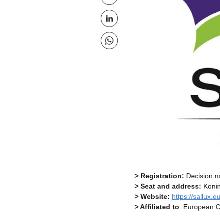
Partilhar em X
Partilhar esta página no LinkedIn
Partilhar esta página no Whatsapp
> Registration:
Decision no
> Seat and address:
Konin
> Website:
https://sallux.e
> Affiliated to
: European C