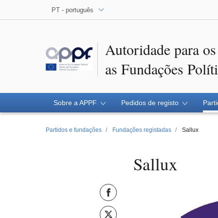
PT - português
Autoridade para os
as Fundações Polít
Sobre a APPF
Pedidos de registo
Part
Partidos e fundações
Fundações registadas
Sallux
Sallux
Partilhar em Facebook