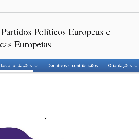
 Partidos Políticos Europeus e
icas Europeias
idos e fundações
Donativos e contribuições
Orientações