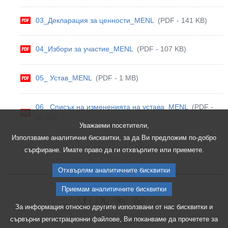
03_Декларация за ценности_MENL
(PDF - 141 KB)
04_Избори за участие_MENL
(PDF - 107 KB)
05_ Устав_MENL
(PDF - 1 MB)
06_ Списък на измененията на устава_MENL
(PDF -
61 KB)
Уважаеми посетители,
Използваме аналитични бисквитки, за да Ви предложим по-добро
сърфиране. Имате право да ги отхвърлите или приемете.
Отхвърлям аналитичните бисквитки
Споделете тази страница:
Приемам аналитичните бисквитки
Сподели на Facebook
Сподели на X
Споделете тази страница в Link
Споделете тази страница 
За информация относно другите използвани от нас бисквитки и
сървърни регистрационни файлове, Ви поканваме да прочетете за