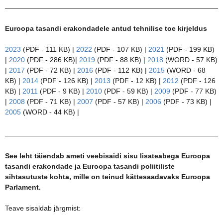
Euroopa tasandi erakondadele antud tehnilise toe kirjeldus
2023
(PDF - 111 KB) |
2022
(PDF - 107 KB) |
2021
(PDF - 199 KB)
|
2020
(PDF - 286 KB)|
2019
(PDF - 88 KB) |
2018
(WORD - 57 KB)
|
2017
(PDF - 72 KB) |
2016
(PDF - 112 KB) |
2015
(WORD - 68
KB) |
2014
(PDF - 126 KB) |
2013
(PDF - 12 KB) |
2012
(PDF - 126
KB) |
2011
(PDF - 9 KB) |
2010
(PDF - 59 KB) |
2009
(PDF - 77 KB)
|
2008
(PDF - 71 KB) |
2007
(PDF - 57 KB) |
2006
(PDF - 73 KB) |
2005
(WORD - 44 KB) |
See leht täiendab ameti veebisaidi sisu lisateabega Euroopa
tasandi erakondade ja Euroopa tasandi poliitiliste
sihtasutuste kohta, mille on teinud kättesaadavaks Euroopa
Parlament.
Teave sisaldab järgmist: