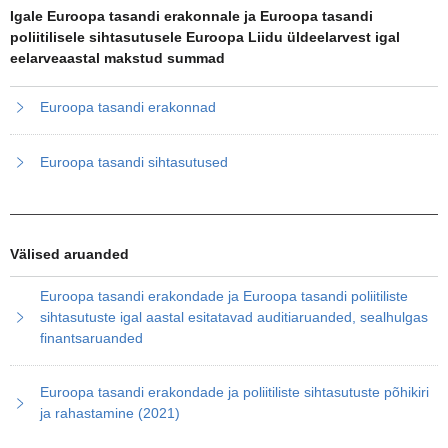
Igale Euroopa tasandi erakonnale ja Euroopa tasandi
poliitilisele sihtasutusele Euroopa Liidu üldeelarvest igal
eelarveaastal makstud summad
Euroopa tasandi erakonnad
Euroopa tasandi sihtasutused
Välised aruanded
Euroopa tasandi erakondade ja Euroopa tasandi poliitiliste
sihtasutuste igal aastal esitatavad auditiaruanded, sealhulgas
finantsaruanded
Euroopa tasandi erakondade ja poliitiliste sihtasutuste põhikiri
ja rahastamine (2021)