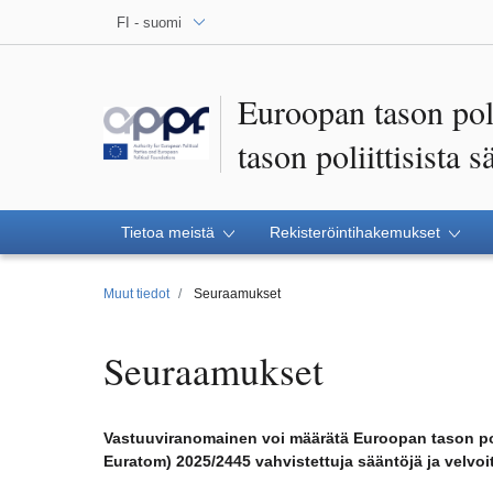
FI - suomi
Euroopan tason poli
tason poliittisista 
Tietoa meistä
Rekisteröintihakemukset
Muut tiedot
Seuraamukset
Seuraamukset
Vastuuviranomainen voi määrätä Euroopan tason polii
Euratom) 2025/2445 vahvistettuja sääntöjä ja velvoit