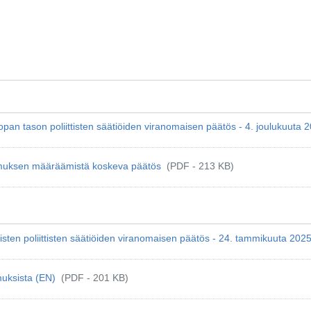
roopan tason poliittisten säätiöiden viranomaisen päätös - 4. jouluku
aamuksen määräämistä koskeva päätös
(PDF - 213 KB)
laisten poliittisten säätiöiden viranomaisen päätös - 24. tammikuuta
muksista (EN)
(PDF - 201 KB)