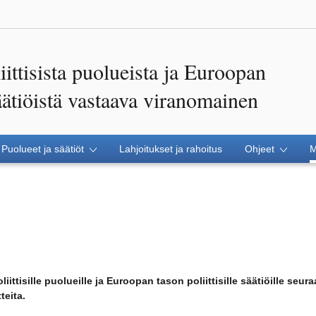
ittisista puolueista ja Euroopan
säätiöistä vastaava viranomainen
Puolueet ja säätiöt
Lahjoitukset ja rahoitus
Ohjeet
M
ttisille puolueille ja Euroopan tason poliittisille säätiöille seu
teita.