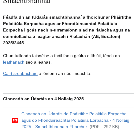
Smachtbhannaí
Féadfaidh an tÚdarás smachtbhannaí a fhorchur ar Pháirtithe
Polaitiúla Eorpacha agus ar Fhondúireachtaí Polaitiúla
Eorpacha i gcás nach n-urramaíonn siad na rialacha agus na
coinníollacha a leagtar amach i Rialachán (AE, Euratom)
2025/2445.
Chun tuilleadh faisnéise a fháil faoin gcúlra dlíthiúil, féach an
leathanach
seo a leanas.
Cairt sreabhchairt
a léiríonn an nós imeachta.
Cinneadh an Údaráis an 4 Nollaig 2025
Cinneadh an Údaráis do Pháirtithe Polaitiúla Eorpacha
agus do Fhondúireachtaí Polaitiúla Eorpacha - 4 Nollaig
2025 - Smachtbhanna a Fhorchur
(PDF - 292 KB)