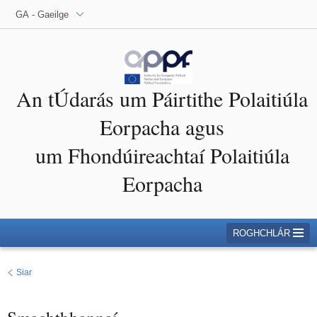
GA - Gaeilge
An tÚdarás um Páirtithe Polaitiúla
Eorpacha agus
um Fhondúireachtaí Polaitiúla
Eorpacha
ROGHCHLÁR
Siar